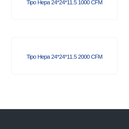
Tipo Hepa 24*24*11.5 1000 CFM
/
DETALLES
Tipo Hepa 24*24*11.5 2000 CFM