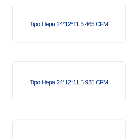
/
DETALLES
Tipo Hepa 24*12*11.5 465 CFM
/
DETALLES
Tipo Hepa 24*12*11.5 925 CFM
/
DETALLES