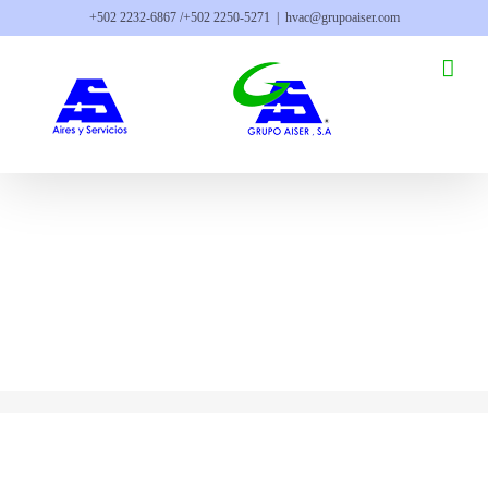
Saltar
+502 2232-6867 /
+502 2250-5271
|
hvac@grupoaiser.com
al
contenido