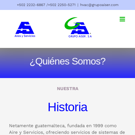
Saltar
+502 2232-6867 /
+502 2250-5271
|
hvac@grupoaiser.com
al
contenido
¿Quiénes Somos?
NUESTRA
Historia
Netamente guatemalteca, fundada en 1999 como
Aire y Servicios, ofreciendo servicios de sistemas de