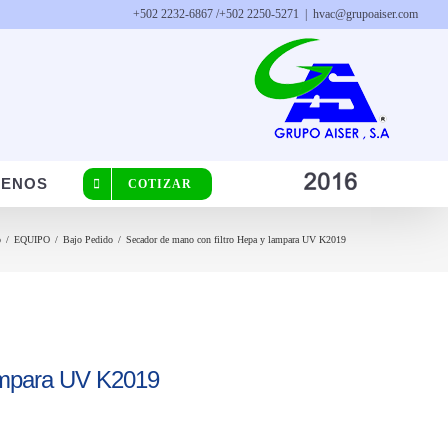
+502 2232-6867 /
+502 2250-5271
|
hvac@grupoaiser.com
TENOS
COTIZAR
o
/
EQUIPO
/
Bajo Pedido
/
Secador de mano con filtro Hepa y lampara UV K2019
lampara UV K2019